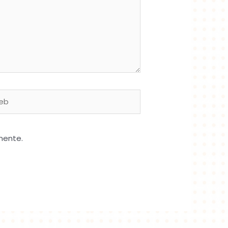
b
mente.