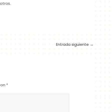
otros.
Entrada siguiente
→
 con
*