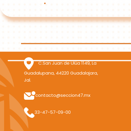
C.San Juan de Ulúa 1149, La
Guadalupana, 44220 Guadalajara,
Jal.
contacto@seccion47.mx
33-47-57-09-00